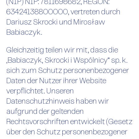
(NIP) NIP: 7811698682, REGON:
63424138800000, vertreten durch
Dariusz Skrocki und Mirosław
Babiaczyk.
Gleichzeitig teilen wir mit, dass die
„Babiaczyk, Skrocki i Wspólnicy“ sp. k.
sich zum Schutz personenbezogener
Daten der Nutzer ihrer Website
verpflichtet. Unseren
Datenschutzhinweis haben wir
aufgrund der geltenden
Vertraulichkeitsregeln
Rechtsvorschriften entwickelt (Gesetz
über den Schutz personenbezogener