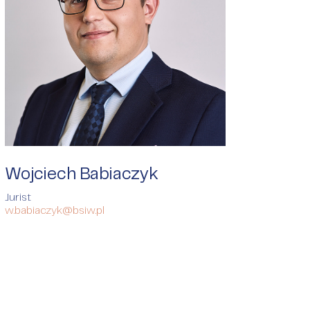
Wojciech Babiaczyk
Jurist
w.babiaczyk@bsiw.pl