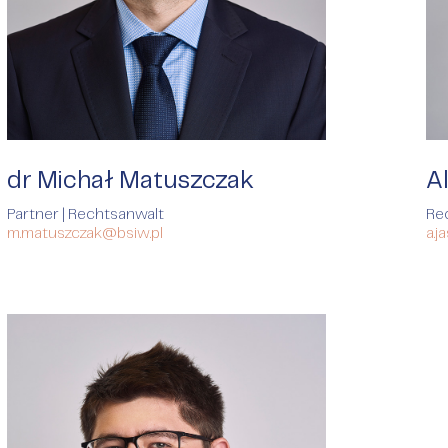
dr Michał Matuszczak
Al
Partner | Rechtsanwalt
Re
m.matuszczak@bsiw.pl
a.j