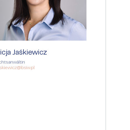
icja Jaśkiewicz
chtsanwältin
askiewicz@bsiw.pl