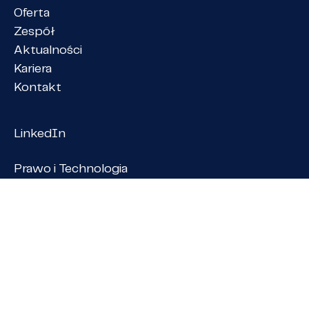
Oferta
Zespół
Aktualności
Kariera
Kontakt
LinkedIn
Prawo i Technologia
Praktycznie o prawie
member of
PANGEA NET
Kancelaria Prawna Babiaczyk, Skrocki i Wspólnicy