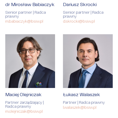
dr Mirosław Babiaczyk
Dariusz Skrocki
Senior partner | Radca
Senior partner | Radca
prawny
prawny
m.babiaczyk@bsiw.pl
d.skrocki@bsiw.pl
Maciej Olejniczak
Łukasz Walaszek
Partner zarządzający |
Partner | Radca prawny
Radca prawny
l.walaszek@bsiw.pl
m.olejniczak@bsiw.pl