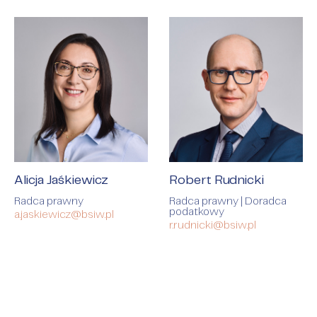
Alicja Jaśkiewicz
Robert Rudnicki
Radca prawny
Radca prawny | Doradca
podatkowy
a.jaskiewicz@bsiw.pl
r.rudnicki@bsiw.pl