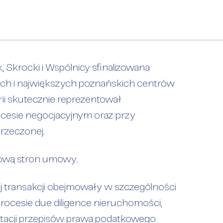
, Skrocki i Wspólnicy sfinalizowana
erii Malta
nych i największych poznańskich centrów
rii skutecznie reprezentował
cesie negocjacyjnym oraz przy
rzeczonej.
dlową stron umowy.
j transakcji obejmowały w szczególności
ocesie due diligence nieruchomości,
retacji przepisów prawa podatkowego