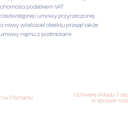
ruchomości podatkiem VAT
przedwstępnej i umowy przyrzeczonej
 nowy właściciel obiektu przejął także
e umowy najmu z podmiotami
Uchwała składu 7 sę
h w Poznaniu
w sprawie rosz