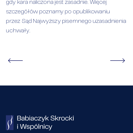
gdy kara naliczona jest zasadnie. Więcej
szczegółów poznamy po opublikowaniu
przez Sąd Najwyższy pisemnego uzasadnienia
uchwały.