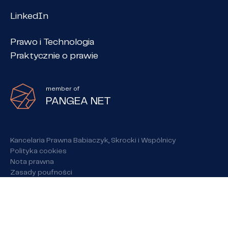
LinkedIn
Prawo i Technologia
Praktycznie o prawie
member of
PANGEA NET
Kancelaria Prawna Babiaczyk, Skrocki i Wspólnicy
Polityka cookies
Nota prawna
Zasady poufności
made by
made
made