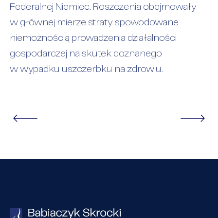
Federalnej Niemiec. Roszczenia obejmowały
w głównej mierze straty spowodowane
niemożnością prowadzenia działalności
gospodarczej na skutek doznanego
w wypadku uszczerbku na zdrowiu.