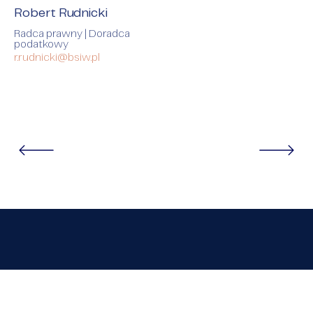
Robert Rudnicki
Radca prawny | Doradca
podatkowy
r.rudnicki@bsiw.pl