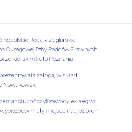
rskie.
ólnopolskie Regaty Żeglarskie
kana Okręgowej Izby Radców Prawnych
orze Kierskim koło Poznania.
eprezentowała załoga, w skład
lip Nowakowski.
ezentanci ukończyli zawody
ex aequo
 zwycięzców miały miejsce nad jeziorem