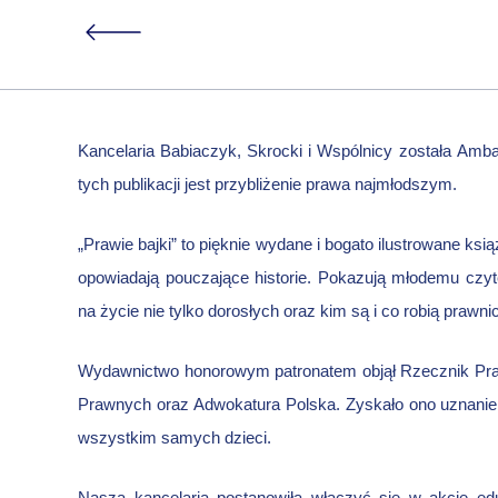
Kancelaria 
Kancelaria Babiaczyk, Skrocki i Wspólnicy została
Amba
tych publikacji jest przybliżenie prawa najmłodszym.
książek „Praw
„Prawie bajki” to pięknie wydane i bogato ilustrowane ksi
opowiadają pouczające historie. Pokazują młodemu czyte
na życie nie tylko dorosłych oraz kim są i co robią prawni
Wydawnictwo honorowym patronatem objął Rzecznik Pra
Prawnych oraz Adwokatura Polska. Zyskało ono uznanie
wszystkim samych dzieci.