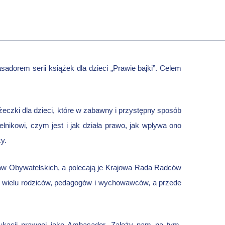
Ambasadorem se
sadorem
serii książek dla dzieci
„Prawie bajki”
. Celem
ie bajki”.
ążeczki dla dzieci, które w zabawny i przystępny sposób
lnikowi, czym jest i jak działa prawo, jak wpływa ono
cy.
w Obywatelskich, a polecają je Krajowa Rada Radców
 wielu rodziców, pedagogów i wychowawców, a przede