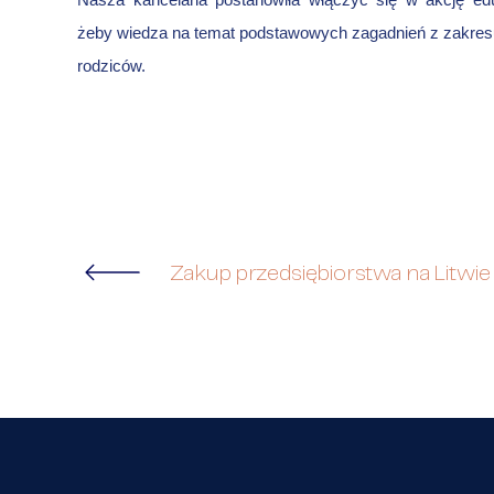
Nasza kancelaria postanowiła włączyć się w akcję ed
żeby wiedza na temat podstawowych zagadnień z zakresu p
rodziców.
Zakup przedsiębiorstwa na Litwie