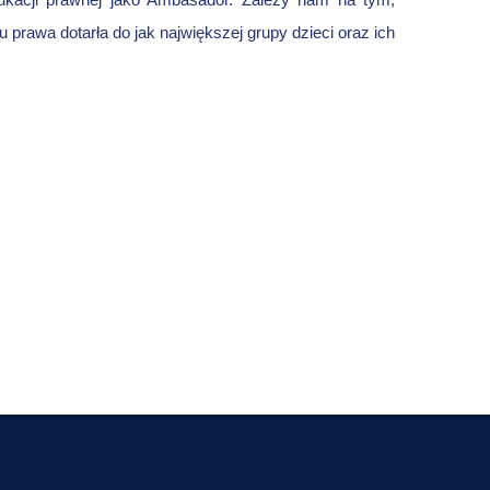
ukacji prawnej jako Ambasador. Zależy nam na tym,
rawa dotarła do jak największej grupy dzieci oraz ich