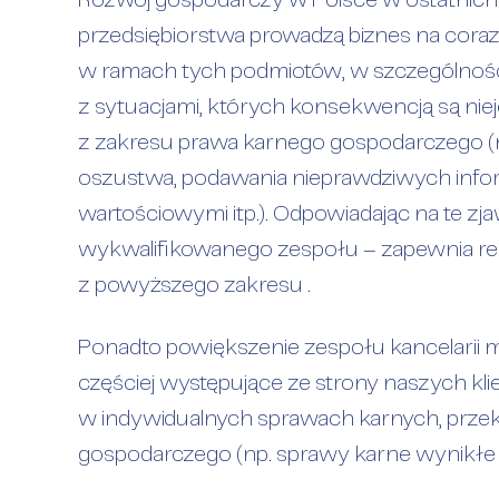
Rozwój gospodarczy w Polsce w ostatnich la
przedsiębiorstwa prowadzą biznes na cora
w ramach tych podmiotów, w szczególności 
z sytuacjami, których konsekwencją są ni
z zakresu prawa karnego gospodarczego (np
oszustwa, podawania nieprawdziwych infor
wartościowymi itp.). Odpowiadając na te zj
wykwalifikowanego zespołu – zapewnia r
z powyższego zakresu .
Ponadto powiększenie zespołu kancelarii 
częściej występujące ze strony naszych kl
w indywidualnych sprawach karnych, prze
gospodarczego (np. sprawy karne wynikłe 