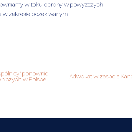
 zapewniamy w toku obrony w powyższych
ie w zakresie oczekiwanym
Wspólnicy“ ponownie
Adwokat w zespole Kance
wniczych w Polsce.