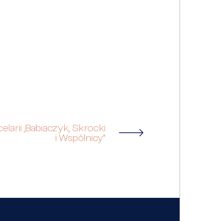
larii „Babiaczyk, Skrocki
i Wspólnicy”