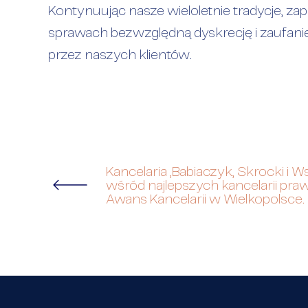
Kontynuując nasze wieloletnie tradycje,
sprawach bezwzględną dyskrecję i zaufan
przez naszych klientów.
Kancelaria „Babiaczyk, Skrocki i 
wśród najlepszych kancelarii pra
Awans Kancelarii w Wielkopolsce.